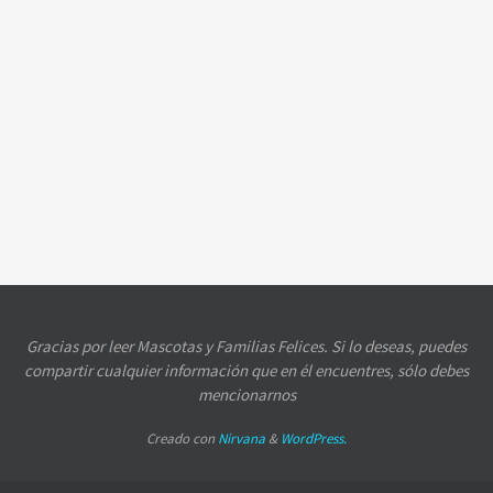
Gracias por leer Mascotas y Familias Felices. Si lo deseas, puedes
compartir cualquier información que en él encuentres, sólo debes
mencionarnos
Creado con
Nirvana
&
WordPress.