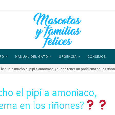
RO
MANUAL DEL GATO
URGENCIA
CONSEJOS
o le huele mucho el pipí a amoniaco, ¿puede tener un problema en los riño
cho el pipí a amoniaco,
ema en los riñones?