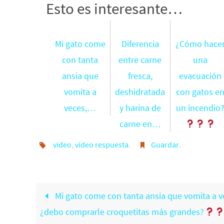
Esto es interesante…
Mi gato come
Diferencia
¿Cómo hace
con tanta
entre carne
una
ansia que
fresca,
evacuación
vomita a
deshidratada
con gatos e
veces,…
y harina de
un incendio
carne en…
vídeo
,
vídeo respuesta
.
Guardar
.
Mi gato come con tanta ansia que vomita a v
¿debo comprarle croquetitas más grandes?