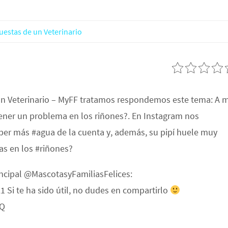
uestas de un Veterinario
un Veterinario – MyFF tratamos respondemos este tema: A m
ener un problema en los riñones?. En Instagram nos
er más #agua de la cuenta y, además, su pipí huele muy
s en los #riñones?
incipal @MascotasyFamiliasFelices:
 Si te ha sido útil, no dudes en compartirlo
DQ