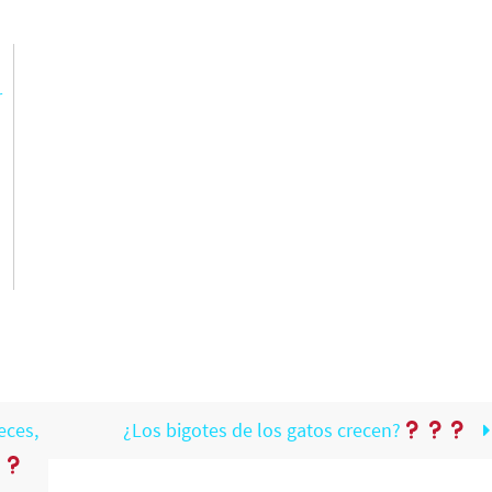
r
n
?
eces,
¿Los bigotes de los gatos crecen?