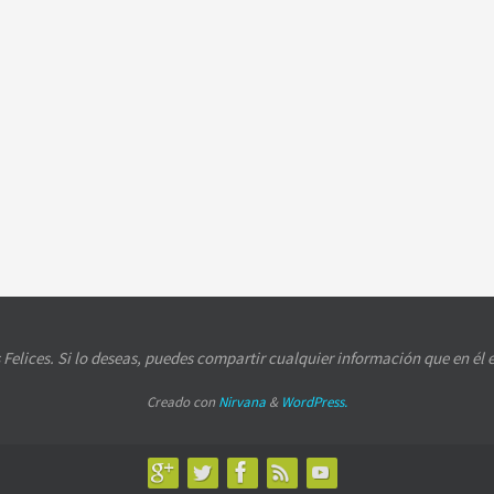
 Felices. Si lo deseas, puedes compartir cualquier información que en é
Creado con
Nirvana
&
WordPress.