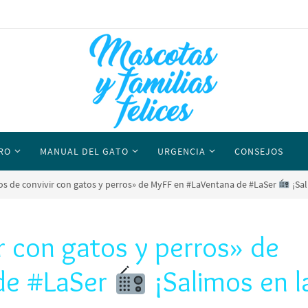
RO
MANUAL DEL GATO
URGENCIA
CONSEJOS
ios de convivir con gatos y perros» de MyFF en #LaVentana de #LaSer
¡Sal
r con gatos y perros» de
de #LaSer
¡Salimos en l