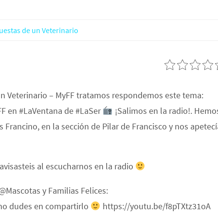
uestas de un Veterinario
un Veterinario – MyFF tratamos respondemos este tema:
yFF en #LaVentana de #LaSer
¡Salimos en la radio!. Hemo
 Francino, en la sección de Pilar de Francisco y nos apetecí
avisasteis al escucharnos en la radio
 @Mascotas y Familias Felices:
 no dudes en compartirlo
https://youtu.be/f8pTXtz31oA