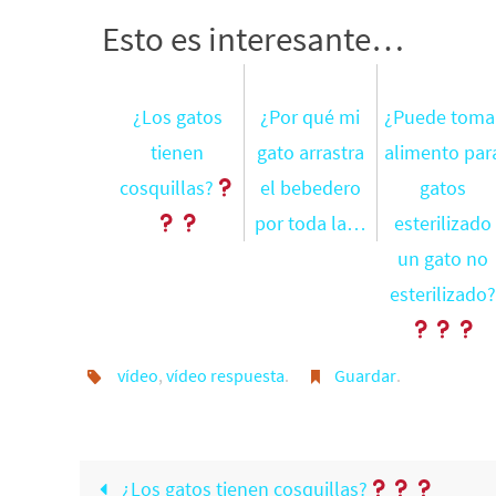
Esto es interesante…
¿Los gatos
¿Por qué mi
¿Puede toma
tienen
gato arrastra
alimento par
cosquillas?
el bebedero
gatos
por toda la…
esterilizado
un gato no
esterilizado
vídeo
,
vídeo respuesta
.
Guardar
.
¿Los gatos tienen cosquillas?