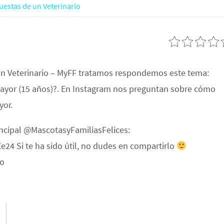
uestas de un Veterinario
un Veterinario – MyFF tratamos respondemos este tema:
yor (15 años)?. En Instagram nos preguntan sobre cómo
yor.
incipal @MascotasyFamiliasFelices:
4 Si te ha sido útil, no dudes en compartirlo
Ko