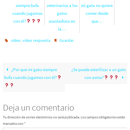
siempre bufa
veterinarios a los
mi gata no quiere
cuando jugamos
gatos
comer desde
con él?
asustadizos en
que…
la…
,
.
.
vídeo
vídeo respuesta
Guardar
¿Por qué mi gato siempre
¿Se puede esterilizar a un gato
bufa cuando jugamos con él?
con asma?
Deja un comentario
Tu dirección de correo electrónico no será publicada.
Los campos obligatorios están
marcados con
*