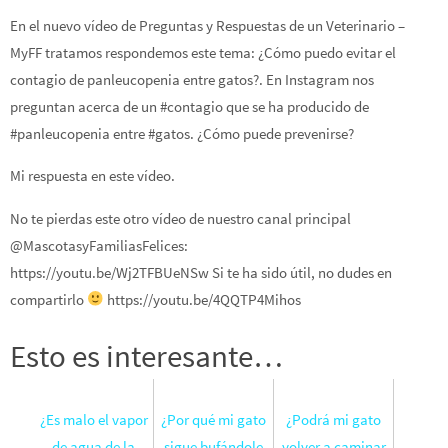
En el nuevo vídeo de Preguntas y Respuestas de un Veterinario –
MyFF tratamos respondemos este tema: ¿Cómo puedo evitar el
contagio de panleucopenia entre gatos?. En Instagram nos
preguntan acerca de un #contagio que se ha producido de
#panleucopenia entre #gatos. ¿Cómo puede prevenirse?
Mi respuesta en este vídeo.
No te pierdas este otro vídeo de nuestro canal principal
@MascotasyFamiliasFelices:
https://youtu.be/Wj2TFBUeNSw Si te ha sido útil, no dudes en
compartirlo
https://youtu.be/4QQTP4Mihos
Esto es interesante…
¿Es malo el vapor
¿Por qué mi gato
¿Podrá mi gato
de agua de la
sigue bufándole
volver a caminar