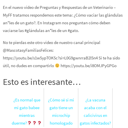
En el nuevo vídeo de Preguntas y Respuestas de un Veterinario –
MyFF tratamos respondemos este tema: ¿Cómo vaciar las glándulas
an*les de un gato?. En Instagram nos preguntan cómo deben
vaciarse las #glándulas an*les de un #gato.
No te pierdas este otro vídeo de nuestro canal principal
@MascotasyFamiliasFelices:
https://youtu.be/s1w5ypTOK5c?si=L0G9gwnrraB2l5n4 Si te ha sido
útil, no dudes en compartirlo
https://youtu.be/i8OMJPyGPGo
Esto es interesante…
¿Es normal que
¿Cómo sé si mi
¿La vacuna
mi gato babee
gato tiene un
acaba con el
mientras
microchip
calicivirus en
duerme?
homologado
gatos infectados?