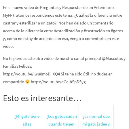
En el nuevo vídeo de Preguntas y Respuestas de un Veterinario –
MyFF tratamos respondemos este tema: ¿Cuál es la diferencia entre
castrar y esterilizar a un gato?. Nos han dejado un comentario
acerca de la diferencia entre #esterilización y #castración en #gatos
y, como no estoy de acuerdo con eso, vengo a comentarlo en este
vídeo.
No te pierdas este otro vídeo de nuestro canal principal @Mascotas y
Familias Felices:
https://youtu.be/lwu8moD_XQ4 Si te ha sido útil, no dudes en
compartirlo
https://youtu.be/qCe-hSpDSyg
Esto es interesante…
¿Mi gata tiene
¿Los gatos sudan
¿Es normal que
altas
cuando tienen
mi gato jadee y