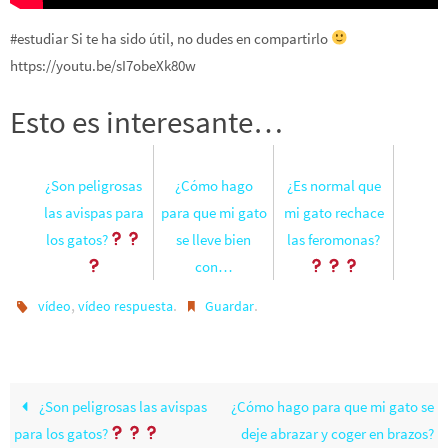
#estudiar Si te ha sido útil, no dudes en compartirlo
https://youtu.be/sI7obeXk80w
Esto es interesante…
¿Son peligrosas
¿Cómo hago
¿Es normal que
las avispas para
para que mi gato
mi gato rechace
los gatos?
se lleve bien
las feromonas?
con…
,
.
.
vídeo
vídeo respuesta
Guardar
¿Son peligrosas las avispas
¿Cómo hago para que mi gato se
para los gatos?
deje abrazar y coger en brazos?