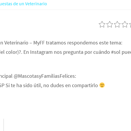
uestas de un Veterinario
un Veterinario – MyFF tratamos respondemos este tema:
l color)?. En Instagram nos pregunta por cuándo #sol pue
incipal @MascotasyFamiliasFelices:
 Si te ha sido útil, no dudes en compartirlo