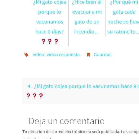
¿Mi gato cojea
¿Hice bien al
¿Por qué mi
porque lo
evacuar a mi
gata cada
vacunamos
gato de un
noche se llev
hace 8 días?
incendio…
su ratoncito
vídeo
,
vídeo respuesta
.
Guardar
.
¿Mi gato cojea porque lo vacunamos hace 8 
Deja un comentario
Tu dirección de correo electrónico no será publicada.
Los campo