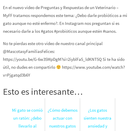
En el nuevo vídeo de Preguntas y Respuestas de un Veterinario –
MyFF tratamos respondemos este tema: ¿Debo darle probióticos a mi
gato aunque no esté enfermo?. En Instagram nos preguntan si es
necesario darle a los #gatos #probióticos aunque estén #sanos.
No te pierdas este otro vídeo de nuestro canal principal
@MascotasyFamiliasFelices:
https://youtu.be/G-6w35MpDgM?si=2iyblFa5_ldKNT5Q Si te ha sido
útil, no dudes en compartirlo
https://www.youtube.com/watch?
v=Pjgatqd3b6Y
Esto es interesante…
Mi gato se comió
¿Cómo debemos
¿Los gatos
un ratón: ¿debo
actuar con
sienten nuestra
llevarlo al
nuestros gatos
ansiedad y