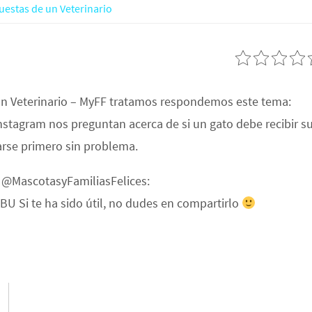
uestas de un Veterinario
un Veterinario – MyFF tratamos respondemos este tema:
nstagram nos preguntan acerca de si un gato debe recibir s
arse primero sin problema.
e @MascotasyFamiliasFelices:
U Si te ha sido útil, no dudes en compartirlo