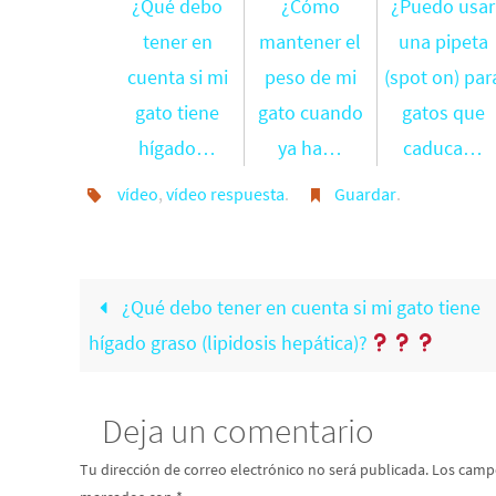
¿Qué debo
¿Cómo
¿Puedo usar
tener en
mantener el
una pipeta
cuenta si mi
peso de mi
(spot on) par
gato tiene
gato cuando
gatos que
hígado…
ya ha…
caduca…
vídeo
,
vídeo respuesta
.
Guardar
.
¿Qué debo tener en cuenta si mi gato tiene
hígado graso (lipidosis hepática)?
Deja un comentario
Tu dirección de correo electrónico no será publicada.
Los campo