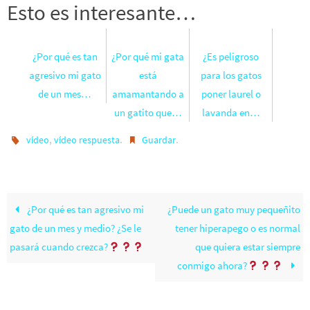
Esto es interesante…
¿Por qué es tan
¿Por qué mi gata
¿Es peligroso
agresivo mi gato
está
para los gatos
de un mes…
amamantando a
poner laurel o
un gatito que…
lavanda en…
,
.
.
vídeo
vídeo respuesta
Guardar
¿Por qué es tan agresivo mi
¿Puede un gato muy pequeñito
gato de un mes y medio? ¿Se le
tener hiperapego o es normal
pasará cuando crezca?
que quiera estar siempre
conmigo ahora?