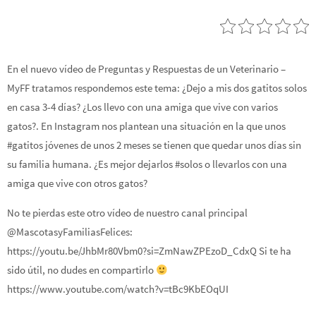
En el nuevo vídeo de Preguntas y Respuestas de un Veterinario –
MyFF tratamos respondemos este tema: ¿Dejo a mis dos gatitos solos
en casa 3-4 días? ¿Los llevo con una amiga que vive con varios
gatos?. En Instagram nos plantean una situación en la que unos
#gatitos jóvenes de unos 2 meses se tienen que quedar unos días sin
su familia humana. ¿Es mejor dejarlos #solos o llevarlos con una
amiga que vive con otros gatos?
No te pierdas este otro vídeo de nuestro canal principal
@MascotasyFamiliasFelices:
https://youtu.be/JhbMr80Vbm0?si=ZmNawZPEzoD_CdxQ Si te ha
sido útil, no dudes en compartirlo
https://www.youtube.com/watch?v=tBc9KbEOqUI