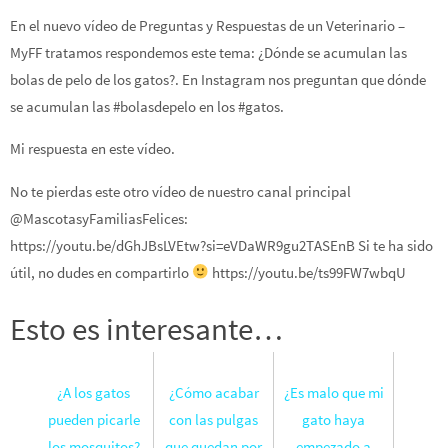
En el nuevo vídeo de Preguntas y Respuestas de un Veterinario –
MyFF tratamos respondemos este tema: ¿Dónde se acumulan las
bolas de pelo de los gatos?. En Instagram nos preguntan que dónde
se acumulan las #bolasdepelo en los #gatos.
Mi respuesta en este vídeo.
No te pierdas este otro vídeo de nuestro canal principal
@MascotasyFamiliasFelices:
https://youtu.be/dGhJBsLVEtw?si=eVDaWR9gu2TASEnB Si te ha sido
útil, no dudes en compartirlo
https://youtu.be/ts99FW7wbqU
Esto es interesante…
¿A los gatos
¿Cómo acabar
¿Es malo que mi
pueden picarle
con las pulgas
gato haya
los mosquitos?
que quedan por
empezado a