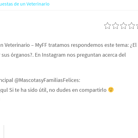
uestas de un Veterinario
un Veterinario – MyFF tratamos respondemos este tema: ¿El
r sus órganos?. En Instagram nos preguntan acerca del
incipal @MascotasyFamiliasFelices:
l Si te ha sido útil, no dudes en compartirlo
U