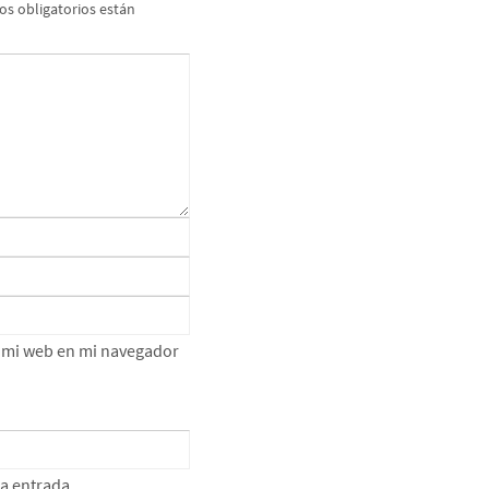
s obligatorios están
e mi web en mi navegador
ta entrada.