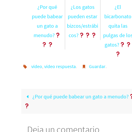
¿Por qué
¿Los gatos
¿El
puede babear
pueden estar
bicarbonato
un gato a
bizcos/estrábi
quita las
menudo?
cos?
pulgas de lo
gatos?
vídeo
,
vídeo respuesta
.
Guardar
.
¿Por qué puede babear un gato a menudo?
Deja un comentario