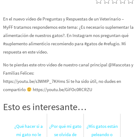
En el nuevo vídeo de Preguntas y Respuestas de un Veterinario –
MyFF tratamos respondemos este tema: ¿Es necesario suplementar la
alimentación de nuestros gatos?. En Instagram nos preguntan qué
#suplemento alimenticio recomiendo para #gatos de #refugio. Mi
respuesta en este vídeo.
No te pierdas este otro vídeo de nuestro canal principal @Mascotas y
Familias Felices:
https://youtu.be/s3WMP_7KHms Si te ha sido útil, no dudes en
compartirlo
https://youtu.be/GiFOc0RCRZU
Esto es interesante…
¿Qué hacer si a
¿Por qué mi gato
¿Mis gatos están
mi gato no le
se olvida de
peleando o