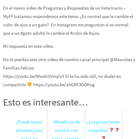
En el nuevo vídeo de Preguntas y Respuestas de un Veterinario –
MyFF tratamos respondemos este tema: ¿Es normal que le cambie el
color de ojos a un gato?. En Instagram me preguntan si es normal
que a un #gato adulto le cambie el #color de #ojos.
Mi respuesta en este vídeo.
No te pierdas este otro vídeo de nuestro canal principal @Mascotas y
Familias Felices:
https://youtu.be/WwdvSVmyixY Si te ha sido útil, no dudes en
compartirlo
https://youtu.be/ahGRF3ODKng
Esto es interesante…
¿Puede tomar
«Beneficios de
¿Los gatos tienen
alimento para
convivir con
cosquillas?
gatos no
gatos y perros»