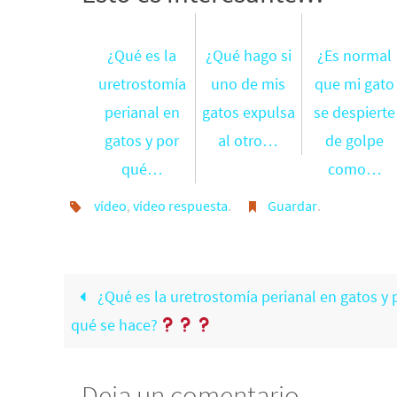
¿Qué es la
¿Qué hago si
¿Es normal
uretrostomía
uno de mis
que mi gato
perianal en
gatos expulsa
se despierte
gatos y por
al otro…
de golpe
qué…
como…
vídeo
,
vídeo respuesta
.
Guardar
.
¿Qué es la uretrostomía perianal en gatos y 
qué se hace?
Deja un comentario