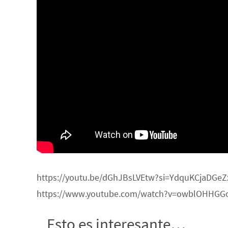
https://youtu.be/dGhJBsLVEtw?si=YdquKCjaDGeZxJR
https://www.youtube.com/watch?v=owblOHHGG
Esto es interesante…