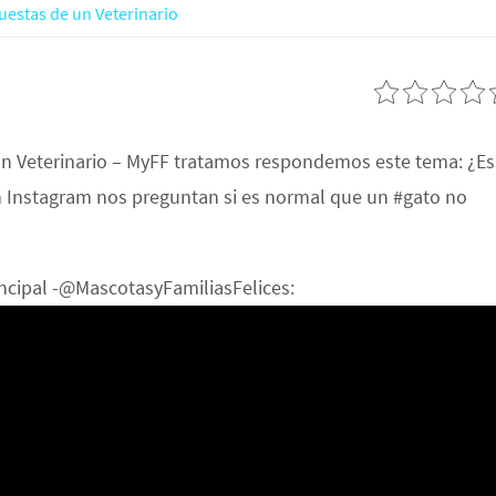
uestas de un Veterinario
un Veterinario – MyFF tratamos respondemos este tema: ¿Es
n Instagram nos preguntan si es normal que un #gato no
incipal -@MascotasyFamiliasFelices: