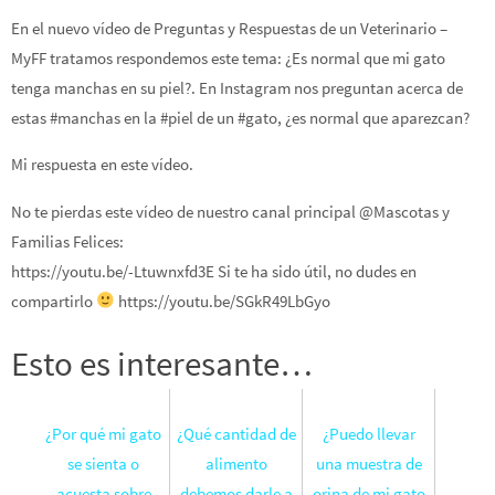
En el nuevo vídeo de Preguntas y Respuestas de un Veterinario –
MyFF tratamos respondemos este tema: ¿Es normal que mi gato
tenga manchas en su piel?. En Instagram nos preguntan acerca de
estas #manchas en la #piel de un #gato, ¿es normal que aparezcan?
Mi respuesta en este vídeo.
No te pierdas este vídeo de nuestro canal principal @Mascotas y
Familias Felices:
https://youtu.be/-Ltuwnxfd3E Si te ha sido útil, no dudes en
compartirlo
https://youtu.be/SGkR49LbGyo
Esto es interesante…
¿Por qué mi gato
¿Qué cantidad de
¿Puedo llevar
se sienta o
alimento
una muestra de
acuesta sobre
debemos darle a
orina de mi gato