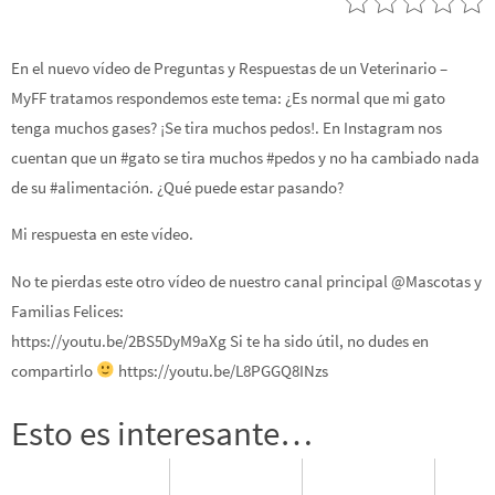
En el nuevo vídeo de Preguntas y Respuestas de un Veterinario –
MyFF tratamos respondemos este tema: ¿Es normal que mi gato
tenga muchos gases? ¡Se tira muchos pedos!. En Instagram nos
cuentan que un #gato se tira muchos #pedos y no ha cambiado nada
de su #alimentación. ¿Qué puede estar pasando?
Mi respuesta en este vídeo.
No te pierdas este otro vídeo de nuestro canal principal @Mascotas y
Familias Felices:
https://youtu.be/2BS5DyM9aXg Si te ha sido útil, no dudes en
compartirlo
https://youtu.be/L8PGGQ8INzs
Esto es interesante…