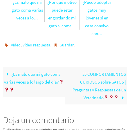
¿Es malo que mi
¿Por qué motivo
¿Puedo adoptar
gato coma varias
puede estar
gatos muy
veces a lo…
engordando mi
jóvenes si en
gato si come…
casa convivo
con…
,
.
.
vídeo
vídeo respuesta
Guardar
¿Es malo que mi gato coma
35 COMPORTAMIENTOS
varias veces a lo largo del día?
CURIOSOS sobre GATOS |
Preguntas y Respuestas de un
Veterinario
Deja un comentario
Tu dirección de correo electrónico no será publicada.
Los campos obligatorios están