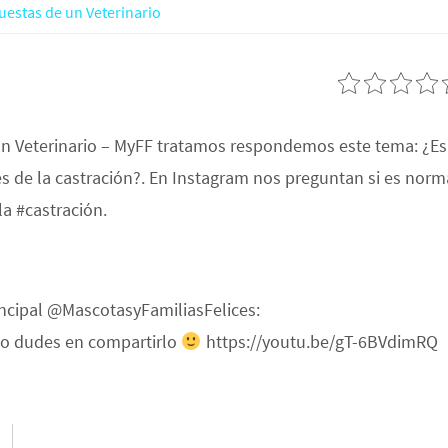
uestas de un Veterinario
un Veterinario – MyFF tratamos respondemos este tema: ¿Es
 de la castración?. En Instagram nos preguntan si es norm
a #castración.
incipal @MascotasyFamiliasFelices:
 no dudes en compartirlo
https://youtu.be/gT-6BVdimRQ