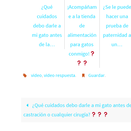
¿Qué
¡Acompáñam
¿Se le pued
cuidados
e a la tienda
hacer una
debo darle a
de
prueba de
mi gato antes
alimentación
paternidad 
de la…
para gatos
un…
conmigo!
vídeo
,
vídeo respuesta
.
Guardar
.
¿Qué cuidados debo darle a mi gato antes de
castración o cualquier cirugía?