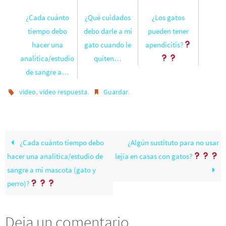
¿Cada cuánto
¿Qué cuidados
¿Los gatos
tiempo debo
debo darle a mi
pueden tener
hacer una
gato cuando le
apendicitis?
analítica/estudio
quiten…
de sangre a…
,
.
.
vídeo
vídeo respuesta
Guardar
¿Cada cuánto tiempo debo
¿Algún sustituto para no usar
hacer una analítica/estudio de
lejía en casas con gatos?
sangre a mi mascota (gato y
perro)?
Deja un comentario