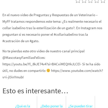
En el nuevo vídeo de Preguntas y Respuestas de un Veterinario –
MyFF tratamos respondemos este tema: ¿Es realmente necesario el
collar isabelino tras la esterilización de un gato?. En Instagram nos
preguntan si es necesario poner el #collarisabelino tras la
#castración de un #gato.
No te pierdas este otro vídeo de nuestro canal principal
@MascotasyFamiliasFelices:
https://youtu.be/Yl_8kJE74v4?si=BACxiMEQHkJLCEl- Si te ha sido
útil, no dudes en compartirlo
https://www.youtube.com/watch?
v=i-jOinYmubI
Esto es interesante…
¿Qué es la
¿Debo poner la
¿Se pueden tirar