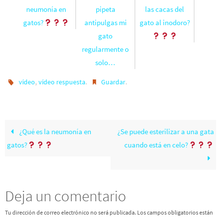
neumonía en
pipeta
las cacas del
gatos?
antipulgas mi
gato al inodoro?
gato
regularmente o
solo…
,
.
.
vídeo
vídeo respuesta
Guardar
¿Qué es la neumonía en
¿Se puede esterilizar a una gata
gatos?
cuando está en celo?
Deja un comentario
Tu dirección de correo electrónico no será publicada.
Los campos obligatorios están