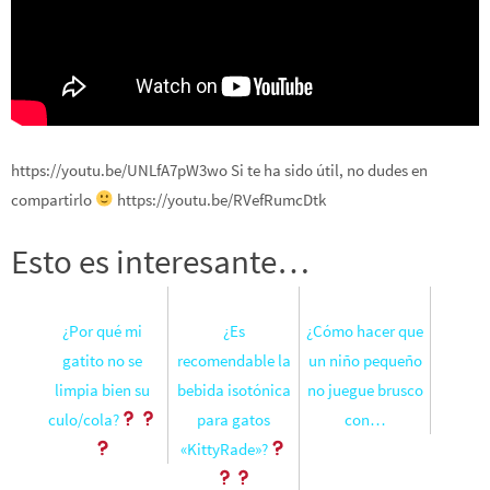
https://youtu.be/UNLfA7pW3wo Si te ha sido útil, no dudes en
compartirlo
https://youtu.be/RVefRumcDtk
Esto es interesante…
¿Por qué mi
¿Es
¿Cómo hacer que
gatito no se
recomendable la
un niño pequeño
limpia bien su
bebida isotónica
no juegue brusco
culo/cola?
para gatos
con…
«KittyRade»?