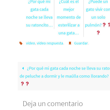
¿Por qué mi
¿Cuál es el
¿Puede un
gata cada
mejor
gato vivir co
noche se lleva
momento de
un solo
su ratoncito…
esterilizar a
pulmón?
una gata…
vídeo
,
vídeo respuesta
.
Guardar
.
¿Por qué mi gata cada noche se lleva su rato
de peluche a dormir y le maúlla como llorando?
Deja un comentario