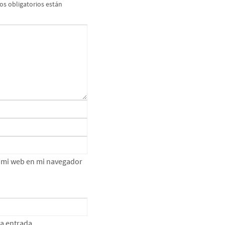
s obligatorios están
e mi web en mi navegador
ta entrada.