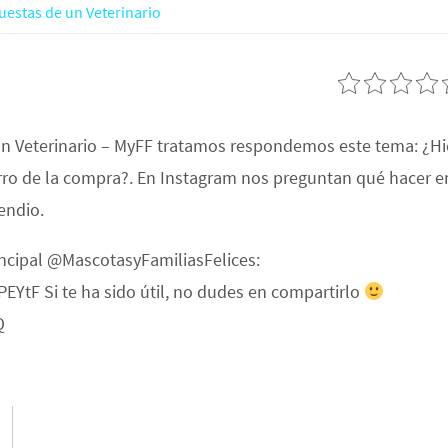
uestas de un Veterinario
un Veterinario – MyFF tratamos respondemos este tema: ¿Hi
arro de la compra?. En Instagram nos preguntan qué hacer e
endio.
incipal @MascotasyFamiliasFelices:
tF Si te ha sido útil, no dudes en compartirlo
Q