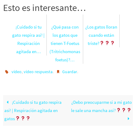
Esto es interesante…
¡Cuidado si tu
¿Qué pasa con
¿Los gatos lloran
gato respira así! |
los gatos que
cuando están
Respiración
tienen T-Foetus
triste?
agitada en…
(Tritrichomonas
foetus)?…
,
.
.
vídeo
vídeo respuesta
Guardar
¡Cuidado si tu gato respira
¿Debo preocuparme si a mi gato
así! | Respiración agitada en
le sale una mancha así?
gatos