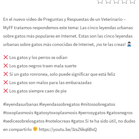
En el nuevo vídeo de Preguntas y Respuestas de un Veterinario –
MyFF tratamos respondemos este tema: Las cinco leyendas urbanas
sobre gatos más populares en Internet. Estas son las cinco leyendas
urbanas sobre gatos más conocidas de Internet, ¡no te las creas!
Los gatos y los perros se odian
Los gatos negros traen mala suerte
Si un gato ronronea, solo puede significar que está feliz
Los gatos son malos para las embarazadas
Los gatos siempre caen de pie
#leyendasurbanas #leyendassobregatos #mitossobregatos
#toxoplasmosis #gatosytoxoplasmosis #perrosygatos #gatosnegros
#sedicesobrelosgatos #notelocreas #gatos Si te ha sido útil, no dudes
en compartirlo
https://youtu.be/3zsZ6kq6BsQ