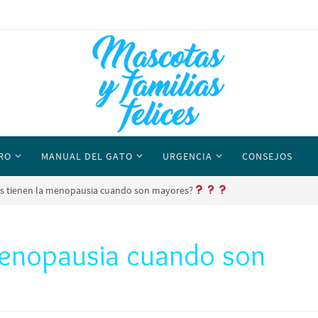
RO
MANUAL DEL GATO
URGENCIA
CONSEJOS
as tienen la menopausia cuando son mayores?
menopausia cuando son