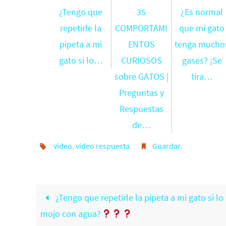
¿Tengo que
35
¿Es normal
repetirle la
COMPORTAMI
que mi gato
pipeta a mi
ENTOS
tenga mucho
gato si lo…
CURIOSOS
gases? ¡Se
sobre GATOS |
tira…
Preguntas y
Respuestas
de…
vídeo
,
vídeo respuesta
.
Guardar
.
¿Tengo que repetirle la pipeta a mi gato si lo
mojo con agua?