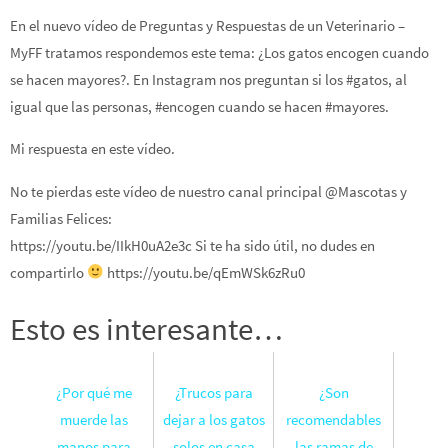
En el nuevo vídeo de Preguntas y Respuestas de un Veterinario –
MyFF tratamos respondemos este tema: ¿Los gatos encogen cuando
se hacen mayores?. En Instagram nos preguntan si los #gatos, al
igual que las personas, #encogen cuando se hacen #mayores.
Mi respuesta en este vídeo.
No te pierdas este vídeo de nuestro canal principal @Mascotas y
Familias Felices:
https://youtu.be/IIkH0uA2e3c Si te ha sido útil, no dudes en
compartirlo
https://youtu.be/qEmWSk6zRu0
Esto es interesante…
¿Por qué me
¿Trucos para
¿Son
muerde las
dejar a los gatos
recomendables
manos para
solos en casa
las ramas de