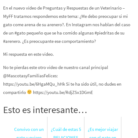
En el nuevo vídeo de Preguntas y Respuestas de un Veterinario –
MyFF tratamos respondemos este tema: ¿Me debo preocupar si mi
gato come arena de su arenero?. En Instagram nos hablan del caso
de un #gato pequeño que se ha comido algunas #piedritas de su
#arenero. ¿Es preocupante ese comportamiento?
Mi respuesta en este vídeo.
No te pierdas este otro vídeo de nuestro canal principal
@MascotasyFamiliasFelices:
https://youtu.be/6HgaMQu_hHk Si te ha sido útil, no dudes en
compartirlo
https://youtu.be/RdjZSx1DGmE
Esto es interesante…
Convivo con un
¿Cuál de estas 5
¿Es mejor viajar
gato y quiero
RELACIONES
con el gato en