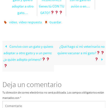
adoptar a otro
tienes tú CON TU
avión o en…
gato…
GATO?
,
.
.
vídeo
vídeo respuesta
Guardar
Convivo con un gato y quiero
¿Qué hago si mi veterinario no
adoptar a otro gato y a un perro:
quiere vacunar a mi gato?
¿a quién adopto primero?
Deja un comentario
Tu dirección de correo electrónico no será publicada.
Los campos obligatorios están
marcados con
*