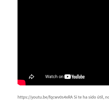
https://youtu.be/fqcwv0s4xRA Si te ha sido útil, 