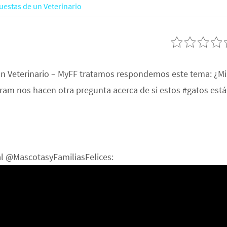
uestas de un Veterinario
un Veterinario – MyFF tratamos respondemos este tema: ¿Mi
gram nos hacen otra pregunta acerca de si estos #gatos est
pal @MascotasyFamiliasFelices: