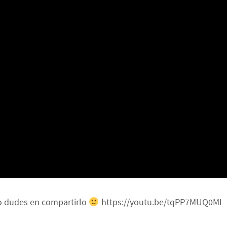
no dudes en compartirlo
https://youtu.be/tqPP7MUQ0MI