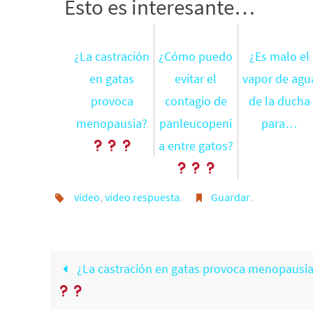
Esto es interesante…
¿La castración
¿Cómo puedo
¿Es malo el
en gatas
evitar el
vapor de agu
provoca
contagio de
de la ducha
menopausia?
panleucopeni
para…
a entre gatos?
vídeo
,
vídeo respuesta
.
Guardar
.
¿La castración en gatas provoca menopausi