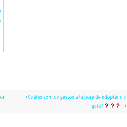
i
s
con
¿Cuáles son los gastos a la hora de adoptar a u
gato?