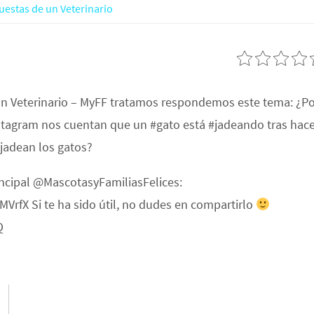
uestas de un Veterinario
un Veterinario – MyFF tratamos respondemos este tema: ¿P
stagram nos cuentan que un #gato está #jadeando tras hac
 jadean los gatos?
incipal @MascotasyFamiliasFelices:
fX Si te ha sido útil, no dudes en compartirlo
Q