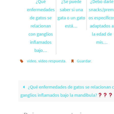
¿Qué
¿Se puede
¿Debo darle
enfermedades
saber si una
snacks/prem
de gatos se
gata o un gato
os específico
relacionan
está…
adaptados a
con ganglios
la edad de
inflamados
mis…
bajo…
vídeo
,
vídeo respuesta
.
Guardar
.
¿Qué enfermedades de gatos se relacionan 
ganglios inflamados bajo la mandíbula?