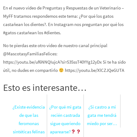
En el nuevo vídeo de Preguntas y Respuestas de un Veterinario –
MyFF tratamos respondemos este tema: ¿Por qué los gatos
castañean los dientes?. En Instagram nos preguntan por qué los
#gatos castañean los #dientes.
No te pierdas este otro vídeo de nuestro canal principal
@MascotasyFamiliasFelices:
https://youtu.be/uf6NNQIujcA?si=535ssT40YYg12yDx Si te ha sido
útil, no dudes en compartirlo
https://youtu.be/XlCZJQeGUTA
Esto es interesante…
¿Existe evidencia
¿Por qué mi gata
¿Si castro a mi
de que las
recién castrada
gata me tendrá
feromonas
sigue queriendo
miedo por ser…
sintéticas felinas
aparearse?