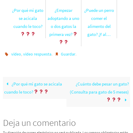
¿Por qué mi gato
¿Empezar
¿Puede un perro
se acicala
adoptando a uno
comer el
cuando le toco?
o dos gatos la
alimento del
primera vez?
gato? ¿Y al…
,
.
.
vídeo
vídeo respuesta
Guardar
¿Por qué mi gato se acicala
¿Cuánto debe pesar un gato?
cuando le toco?
(Consulta para gato de 5 meses)
Deja un comentario
Tu dirección de correo electrónico no será publicada.
Los campos obligatorios están