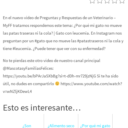
En el nuevo vídeo de Preguntas y Respuestas de un Veterinario –
MyFF tratamos respondemos este tema: ¿Por qué mi gato no mueve
las patas traseras ni la cola? | Gato con leucemia. En Instagram nos
preguntan por un #gato que no mueve las #patastraseros ni la cola y
tiene #leucemia. ¿Puede tener que ver con su enfermedad?
No te pierdas este otro vídeo de nuestro canal principal
@MascotasyFamiliasFelices:
https://youtu.be/bPArJaSXbBg?si=t-dDh-mr729jzNjG Si te ha sido
útil, no dudes en compartirlo
https://www.youtube.com/watch?
v=wNZljKDewL4
Esto es interesante…
¿Son
¿Alimento seco
¿Por qué mi gato