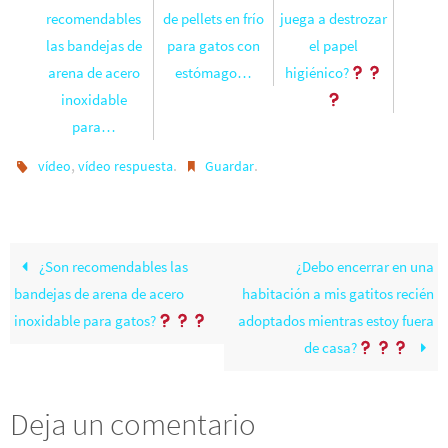
recomendables
de pellets en frío
juega a destrozar
las bandejas de
para gatos con
el papel
arena de acero
estómago…
higiénico?
inoxidable
para…
,
.
.
vídeo
vídeo respuesta
Guardar
¿Son recomendables las
¿Debo encerrar en una
bandejas de arena de acero
habitación a mis gatitos recién
inoxidable para gatos?
adoptados mientras estoy fuera
de casa?
Deja un comentario