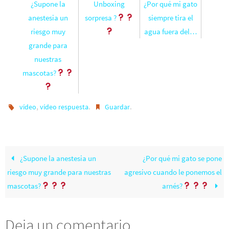
¿Supone la
Unboxing
¿Por qué mi gato
anestesia un
sorpresa ?
siempre tira el
riesgo muy
agua fuera del…
grande para
nuestras
mascotas?
,
.
.
vídeo
vídeo respuesta
Guardar
¿Supone la anestesia un
¿Por qué mi gato se pone
riesgo muy grande para nuestras
agresivo cuando le ponemos el
mascotas?
arnés?
Deja un comentario