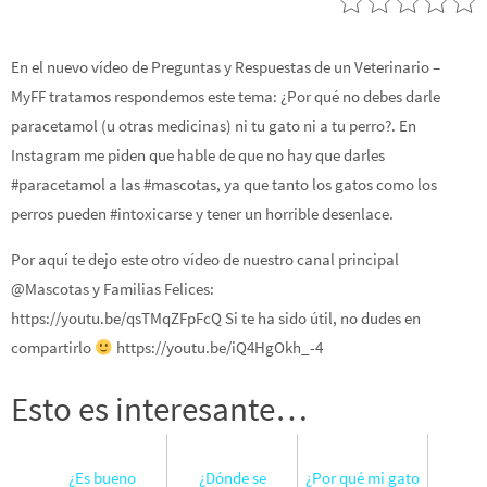
En el nuevo vídeo de Preguntas y Respuestas de un Veterinario –
MyFF tratamos respondemos este tema: ¿Por qué no debes darle
paracetamol (u otras medicinas) ni tu gato ni a tu perro?. En
Instagram me piden que hable de que no hay que darles
#paracetamol a las #mascotas, ya que tanto los gatos como los
perros pueden #intoxicarse y tener un horrible desenlace.
Por aquí te dejo este otro vídeo de nuestro canal principal
@Mascotas y Familias Felices:
https://youtu.be/qsTMqZFpFcQ Si te ha sido útil, no dudes en
compartirlo
https://youtu.be/iQ4HgOkh_-4
Esto es interesante…
¿Es bueno
¿Dónde se
¿Por qué mi gato