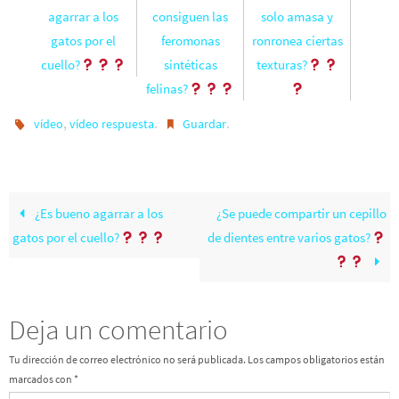
agarrar a los
consiguen las
solo amasa y
gatos por el
feromonas
ronronea ciertas
cuello?
sintéticas
texturas?
felinas?
,
.
.
vídeo
vídeo respuesta
Guardar
¿Es bueno agarrar a los
¿Se puede compartir un cepillo
gatos por el cuello?
de dientes entre varios gatos?
Deja un comentario
Tu dirección de correo electrónico no será publicada.
Los campos obligatorios están
marcados con
*