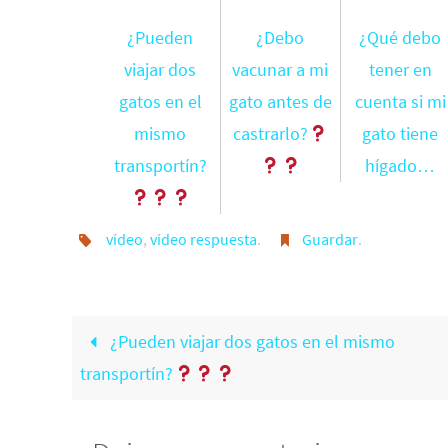
¿Pueden
¿Debo
¿Qué debo
viajar dos
vacunar a mi
tener en
gatos en el
gato antes de
cuenta si mi
mismo
castrarlo?
gato tiene
transportín?
hígado…
vídeo
,
vídeo respuesta
.
Guardar
.
¿Pueden viajar dos gatos en el mismo
transportín?