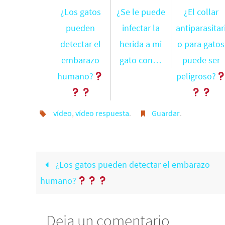
¿Los gatos
¿Se le puede
¿El collar
pueden
infectar la
antiparasitar
detectar el
herida a mi
o para gatos
embarazo
gato con…
puede ser
humano?
peligroso?
vídeo
,
vídeo respuesta
.
Guardar
.
¿Los gatos pueden detectar el embarazo
humano?
Deja un comentario