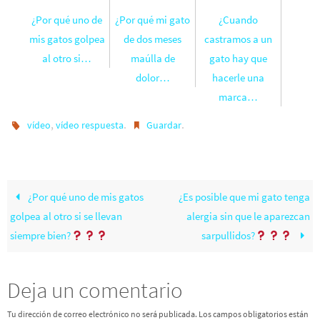
¿Por qué uno de
¿Por qué mi gato
¿Cuando
mis gatos golpea
de dos meses
castramos a un
al otro si…
maúlla de
gato hay que
dolor…
hacerle una
marca…
,
.
.
vídeo
vídeo respuesta
Guardar
¿Por qué uno de mis gatos
¿Es posible que mi gato tenga
golpea al otro si se llevan
alergia sin que le aparezcan
siempre bien?
sarpullidos?
Deja un comentario
Tu dirección de correo electrónico no será publicada.
Los campos obligatorios están