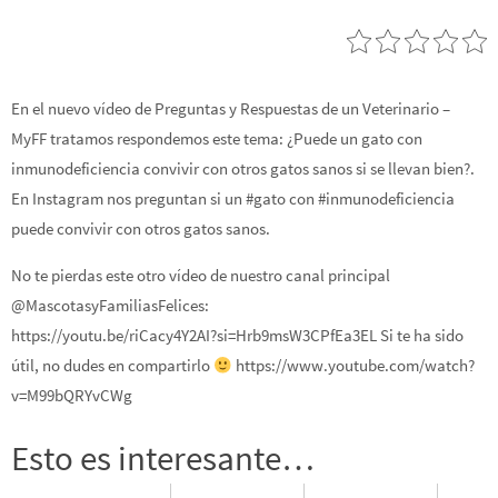
En el nuevo vídeo de Preguntas y Respuestas de un Veterinario –
MyFF tratamos respondemos este tema: ¿Puede un gato con
inmunodeficiencia convivir con otros gatos sanos si se llevan bien?.
En Instagram nos preguntan si un #gato con #inmunodeficiencia
puede convivir con otros gatos sanos.
No te pierdas este otro vídeo de nuestro canal principal
@MascotasyFamiliasFelices:
https://youtu.be/riCacy4Y2AI?si=Hrb9msW3CPfEa3EL Si te ha sido
útil, no dudes en compartirlo
https://www.youtube.com/watch?
v=M99bQRYvCWg
Esto es interesante…