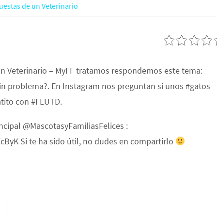
uestas de un Veterinario
un Veterinario – MyFF tratamos respondemos este tema:
in problema?. En Instagram nos preguntan si unos #gatos
tito con #FLUTD.
ncipal ⁨@MascotasyFamiliasFelices⁩ :
yK Si te ha sido útil, no dudes en compartirlo
U