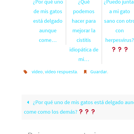
¿Por qué uno
¿Qué
¿Puedo junta
de mis gatos
podemos
a mi gato
está delgado
hacer para
sano con otr
aunque
mejorar la
con
come…
cistitis
herpesvirus
idiopática de
mi…
vídeo
,
vídeo respuesta
.
Guardar
.
¿Por qué uno de mis gatos está delgado au
come como los demás?