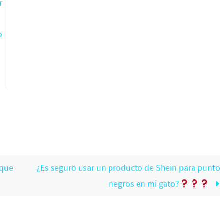
r
o
?
nque
¿Es seguro usar un producto de Shein para punto
negros en mi gato?