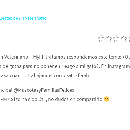
uestas de un Veterinario
un Veterinario – MyFF tratamos respondemos este tema: ¿Q
ia de gatos para no poner en riesgo a mi gato?. En Instagram
casa cuando trabajamos con #gatosferales.
incipal @MascotasyFamiliasFelices:
7 Si te ha sido útil, no dudes en compartirlo