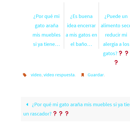
¿Por qué mi
¿Es buena
¿Puede un
gato araña
idea encerrar
alimento sec
mis muebles
a mis gatos en
reducir mi
si ya tiene…
el baño…
alergia a los
gatos?
vídeo
,
vídeo respuesta
.
Guardar
.
¿Por qué mi gato araña mis muebles si ya ti
un rascador?