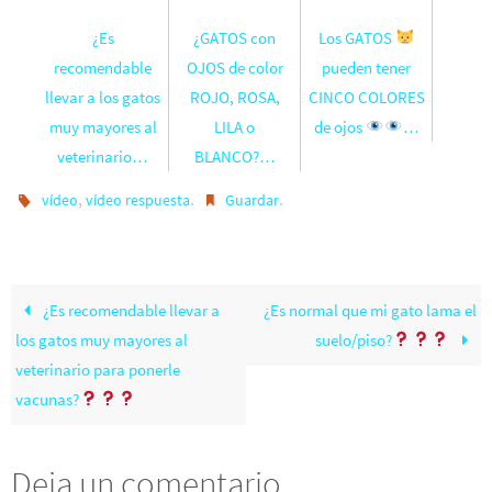
¿Es
¿GATOS con
Los GATOS
recomendable
OJOS de color
pueden tener
llevar a los gatos
ROJO, ROSA,
CINCO COLORES
muy mayores al
LILA o
de ojos
…
veterinario…
BLANCO?…
,
.
.
vídeo
vídeo respuesta
Guardar
¿Es recomendable llevar a
¿Es normal que mi gato lama el
los gatos muy mayores al
suelo/piso?
veterinario para ponerle
vacunas?
Deja un comentario