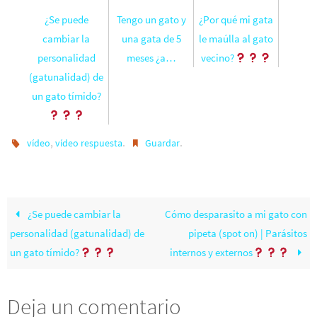
¿Se puede
Tengo un gato y
¿Por qué mi gata
cambiar la
una gata de 5
le maúlla al gato
personalidad
meses ¿a…
vecino?
(gatunalidad) de
un gato tímido?
,
.
.
vídeo
vídeo respuesta
Guardar
¿Se puede cambiar la
Cómo desparasito a mi gato con
personalidad (gatunalidad) de
pipeta (spot on) | Parásitos
un gato tímido?
internos y externos
Deja un comentario