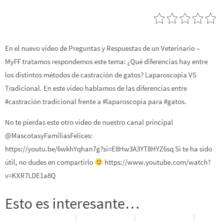
En el nuevo vídeo de Preguntas y Respuestas de un Veterinario –
MyFF tratamos respondemos este tema: ¿Qué diferencias hay entre
los distintos métodos de castración de gatos? Laparoscopia VS
Tradicional. En este vídeo hablamos de las diferencias entre
#castración tradicional frente a #laparoscopia para #gatos.
No te pierdas este otro vídeo de nuestro canal principal
@MascotasyFamiliasFelices:
https://youtu.be/6wkhYqhan7g?si=E8Hw3A3YT8HYZ6sq Si te ha sido
útil, no dudes en compartirlo
https://www.youtube.com/watch?
v=KXR7LDE1a8Q
Esto es interesante…