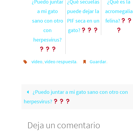
¿Puedo juntar
¿Qué secuelas
¿Qué es la
a mi gato
puede dejar la
acromegalia
sano con otro
PIF seca en un
felina?
con
gato?
herpesvirus?
vídeo
,
vídeo respuesta
.
Guardar
.
¿Puedo juntar a mi gato sano con otro con
herpesvirus?
Deja un comentario