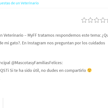
uestas de un Veterinario
un Veterinario – MyFF tratamos respondemos este tema: ¿Q
 de mi gato?. En Instagram nos preguntan por los cuidados
incipal @MascotasyFamiliasFelices:
Ti Si te ha sido útil, no dudes en compartirlo
k