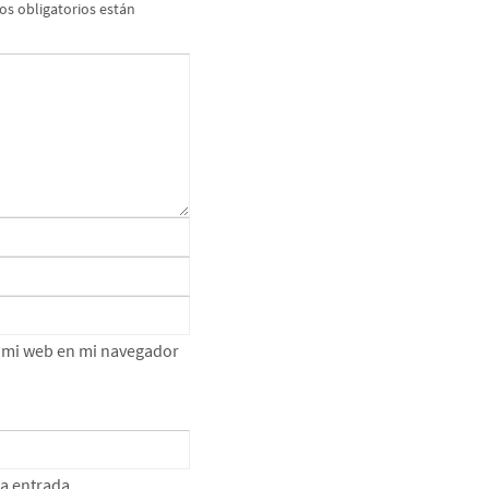
s obligatorios están
e mi web en mi navegador
ta entrada.