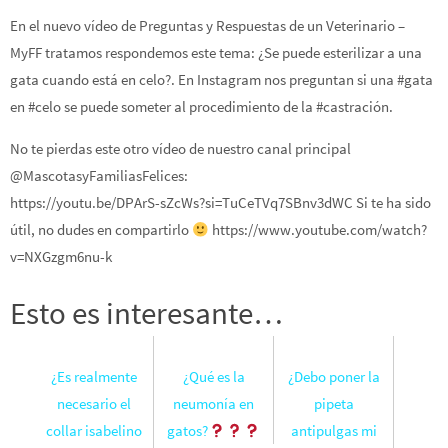
En el nuevo vídeo de Preguntas y Respuestas de un Veterinario –
MyFF tratamos respondemos este tema: ¿Se puede esterilizar a una
gata cuando está en celo?. En Instagram nos preguntan si una #gata
en #celo se puede someter al procedimiento de la #castración.
No te pierdas este otro vídeo de nuestro canal principal
@MascotasyFamiliasFelices:
https://youtu.be/DPArS-sZcWs?si=TuCeTVq7SBnv3dWC Si te ha sido
útil, no dudes en compartirlo
https://www.youtube.com/watch?
v=NXGzgm6nu-k
Esto es interesante…
¿Es realmente
¿Qué es la
¿Debo poner la
necesario el
neumonía en
pipeta
collar isabelino
gatos?
antipulgas mi