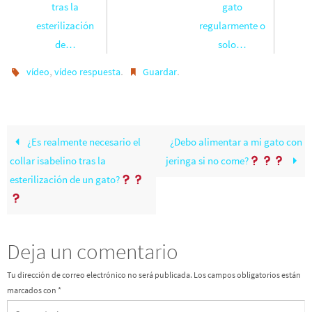
tras la
gato
esterilización
regularmente o
de…
solo…
,
.
.
vídeo
vídeo respuesta
Guardar
¿Es realmente necesario el
¿Debo alimentar a mi gato con
collar isabelino tras la
jeringa si no come?
esterilización de un gato?
Deja un comentario
Tu dirección de correo electrónico no será publicada.
Los campos obligatorios están
marcados con
*