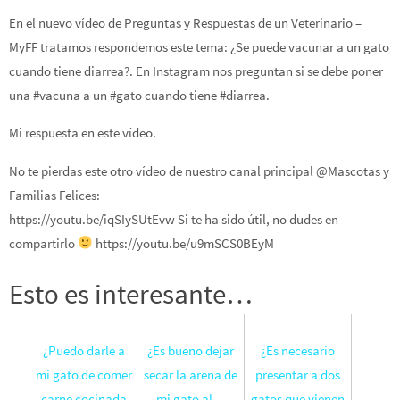
En el nuevo vídeo de Preguntas y Respuestas de un Veterinario –
MyFF tratamos respondemos este tema: ¿Se puede vacunar a un gato
cuando tiene diarrea?. En Instagram nos preguntan si se debe poner
una #vacuna a un #gato cuando tiene #diarrea.
Mi respuesta en este vídeo.
No te pierdas este otro vídeo de nuestro canal principal @Mascotas y
Familias Felices:
https://youtu.be/iqSIySUtEvw Si te ha sido útil, no dudes en
compartirlo
https://youtu.be/u9mSCS0BEyM
Esto es interesante…
¿Puedo darle a
¿Es bueno dejar
¿Es necesario
mi gato de comer
secar la arena de
presentar a dos
carne cocinada
mi gato al…
gatos que vienen