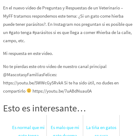
En el nuevo vídeo de Preguntas y Respuestas de un Veterinario –
MyFF tratamos respondemos este tema: ¿Si un gato come hierba
puede tener parásitos?. En Instagram nos preguntan si es posible que
un #gato tenga #parásitos si es que llega a comer #hierba de la calle,
campo, etc.
Mi respuesta en este vídeo.
No te pierdas este otro vídeo de nuestro canal principal
@MascotasyFamiliasFelices:
https://youtu.be/5WWcGy5RvkA Si te ha sido útil, no dudes en
compartirlo
https://youtu.be/7uABdNuau0A
Esto es interesante…
Es normal que mi
Es malo que mi
La tiña en gatos
gato tenga
gato duerma
se cura