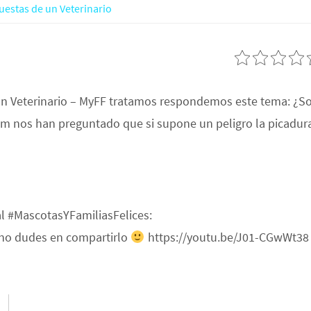
uestas de un Veterinario
un Veterinario – MyFF tratamos respondemos este tema: ¿S
ram nos han preguntado que si supone un peligro la picadur
al #MascotasYFamiliasFelices:
 no dudes en compartirlo
https://youtu.be/J01-CGwWt38