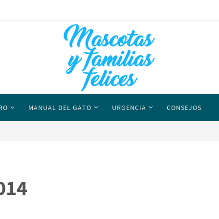
RO
MANUAL DEL GATO
URGENCIA
CONSEJOS
014