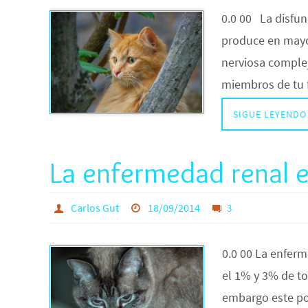
0.0 00 La disfun
produce en mayo
nerviosa comple
miembros de tu 
SIGUE LEYENDO
La enfermedad renal 
Carlos Gut
18/09/2014
3
0.0 00 La enfer
el 1% y 3% de to
embargo este por