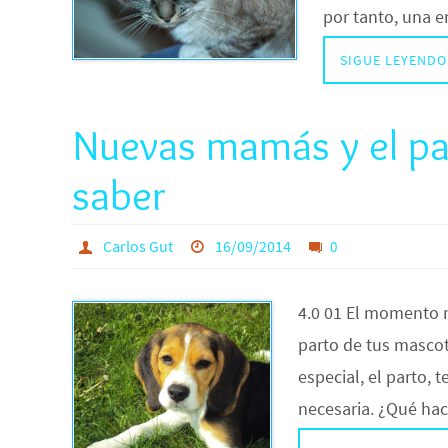
por tanto, una 
SIGUE LEYENDO
Nuevas mamás y el par
saber
Carlos Gut
16/09/2014
0
4.0 01 El momento m
parto de tus masco
especial, el parto,
necesaria. ¿Qué ha